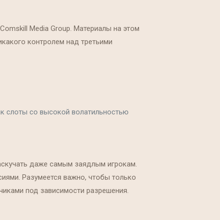
Comskill Media Group. Материалы на этом
икакого контролем над третьими
как слоты со высокой волатильностью
заскучать даже самым заядлым игрокам.
иями. Разумеется важно, чтобы только
тчиками под зависимости разрешения.