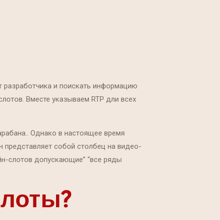
йт разработчика и поискать информацию
 слотов. Вместе указываем RTP дли всех
арабана.. Однако в настоящее время
н представляет собой столбец на видео-
йн-слотов допускающие” “все ряды
Слоты?