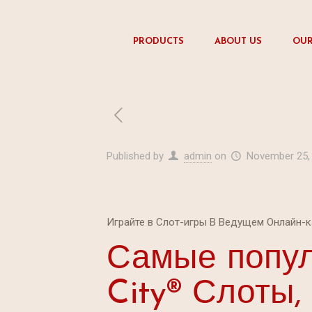
PRODUCTS
ABOUT US
OUR
Published by
admin
on
November 25,
Играйте в Слот-игры В Ведущем Онлайн-ка
Самые попул
City® Слоты