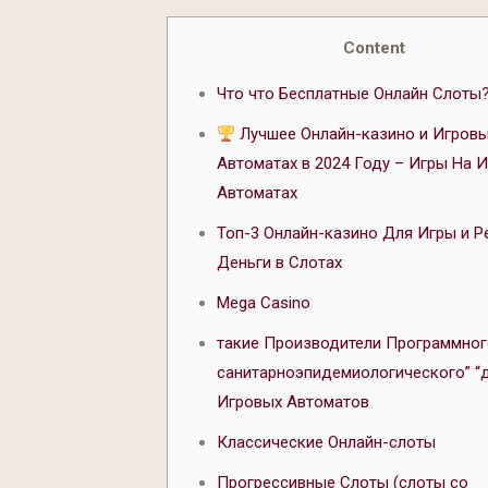
Content
Что что Бесплатные Онлайн Слоты
Лучшее Онлайн-казино и Игров
Автоматах в 2024 Году – Игры На 
Автоматах
Топ-3 Онлайн-казино Для Игры и 
Деньги в Слотах
Mega Casino
такие Производители Программног
санитарноэпидемиологического” “
Игровых Автоматов
Классические Онлайн-слоты
Прогрессивные Слоты (слоты со