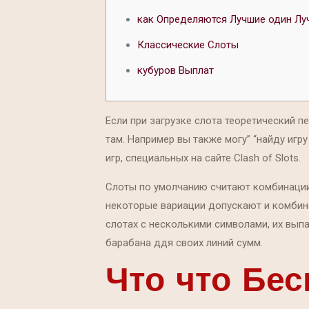
как Определяются Лучшие один Лу
Классические Слоты
кубуров Выплат
Если при загрузке слота теоретический 
там. Например вы также могу” “найду игр
игр, специальных на сайте Clash of Slots.
Слоты по умолчанию считают комбинации 
некоторые вариации допускают и комбина
слотах с несколькими символами, их вып
барабана ддя своих линий сумм.
Что что Бе