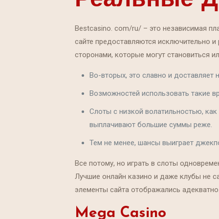
Реальные Д
Bestcasino. com/ru/ – это независимая п
сайте предоставляются исключительно и 
сторонами, которые могут становиться и
Во-вторых, это славно и доставляет 
Возможностей использовать такие вр
Слоты с низкой волатильностью, как
выплачивают большие суммы реже.
Тем не менее, шансы выиграет джекпот
Все потому, но играть в слоты одновреме
Лучшие онлайн казино и даже клубы не с
элементы сайта отображались адекватно.
Mega Casino