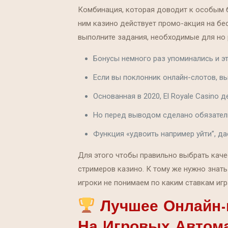
Комбинация, которая доводит к особым б
ним казино действует промо-акция на бе
выполните задания, необходимые для но 
Бонусы немного раз упоминались и э
Если вы поклонник онлайн-слотов, вы
Основанная в 2020, El Royale Casino
Но перед выводом сделано обязател
Функция «удвоить например уйти”, д
Для этого чтобы правильно выбрать каче
стримеров казино. К тому же нужно знат
игроки не понимаем по каким ставкам игра
Лучшее Онлайн-к
На Игровых Автом