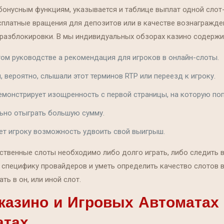
онусным функциям, указывается и таблице выплат одной слот-
сплатные вращения для депозитов или в качестве вознагражде
разблокировки. В мы индивидуальных обзорах казино содержи
том руководстве а рекомендация для игроков в онлайн-слоты.
, вероятно, слышали этот терминов RTP или переезд к игроку.
 демонстрирует изощренность с первой страницы, на которую по
ьно отыграть большую сумму.
ает игроку возможность удвоить свой выигрыш.
ственные слоты необходимо либо долго играть, либо следить
ь специфику провайдеров и уметь определить качество слотов 
ть в он, или иной слот.
азино и Игровых Автоматах 
атах