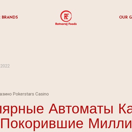
 BRANDS
OUR G
 2022
зино Pokerstars Casino
ярные Автоматы Каз
, Покорившие Милли