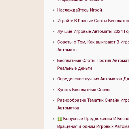
Наслаждайтесь Игрой
Играйте В Разные Слоты Бесплатн
Лучшие Игровые Автоматы 2024 Го
Советы о Том, Как выиграют В Игр
Автоматы
Бесплатные Слоты Против Автомат
Реальные деньги
Определение лучших Автоматов Дл
Купить Бесплатные Спины
Разнообразие Тематик Онлайн Игр
Автоматов
Бонусные Предложения И Бесп
Вращения В одним Игровых Автома