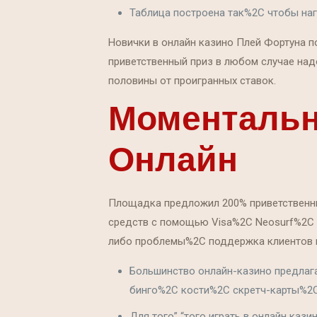
Таблица построена так%2C чтобы наг
Новички в онлайн казино Плей Фортуна п
приветственный приз в любом случае на
половины от проигранных ставок.
Моментальн
Онлайн
Площадка предложил 200% приветственны
средств с помощью Visa%2C Neosurf%2C Ma
либо проблемы%2C поддержка клиентов п
Большинство онлайн-казино предлаг
бинго%2C кости%2C скретч-карты%2C 
Для того” “того играть в онлайн каз