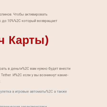
спинов. Чтобы активировать
эк до 10%%2C который возвращает
ч Карты)
ать в деньги%2C вам нужно будет внести
Tether. И%2C если у вы возникнут какие-
.
улетка а игровые автоматы%2C а также
технические характеристики.