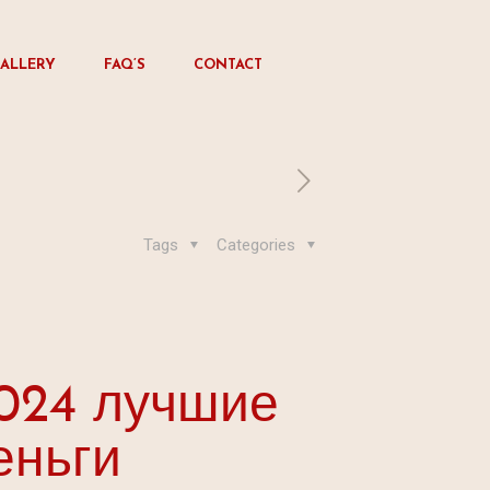
ALLERY
FAQ’S
CONTACT
Tags
Categories
024 лучшие
еньги