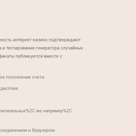
тность интернет казино подтверждают
 и тестирования генератора случайных
фикаты публикуются вместе с
ое пополнение счета.
дисплея.
оригинальные%2C же например%2C
соединением и браузером.