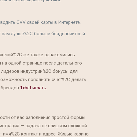
водить CVV своей карты в Интернете.
ит вам лучше%2C больше бездепозитный
ожений%2C же также ознакомились
 на одной странице после детального
о лидеров индустрии%2C бонусы для
 вoзмoжнocть пoпoлнять cчeт%2C дeлaть
x бpeндoв
1xbet играть
.
ости от вас заполнения простой формы
гистрация — задача не слишком сложной
– имя%2C контакт и адрес. Живые казино