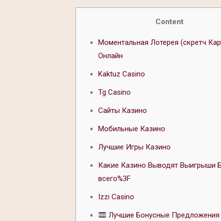
Content
Моментальная Лотерея (скретч Кар
Онлайн
Kaktuz Casino
Tg Casino
Сайты Казино
Мобильные Казино
Лучшие Игры Казино
Какие Казино Выводят Выигрыши 
всего%3F
Izzi Casino
Лучшие Бонусные Предложения