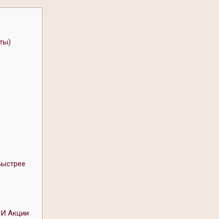
ты)
Быстрее
 И Акции