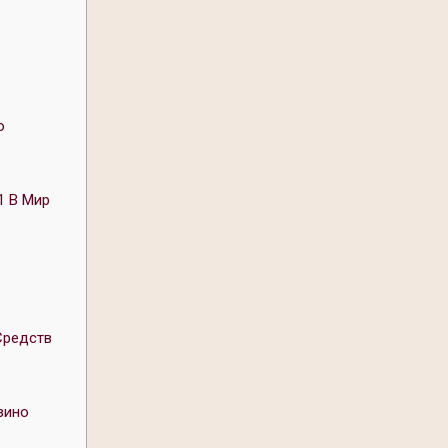
о
1 В Мир
Средств
зино