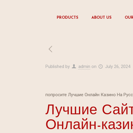
PRODUCTS
ABOUT US
OUR
Published by
admin
on
July 26, 2024
попросите Лучшие Онлайн Казино На Рус
Лучшие Сайт
Онлайн-кази