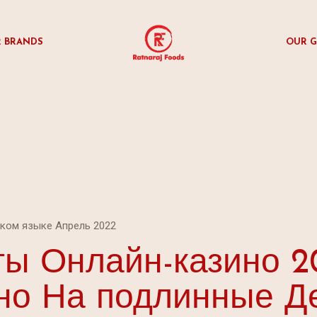
 BRANDS
OUR G
ском языке Апрель 2022
ы Онлайн-казино 2
но На подлинные Д