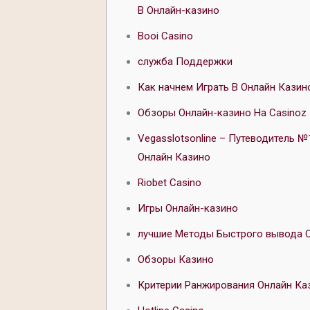
В Онлайн-казино
Booi Casino
служба Поддержки
Как начнем Играть В Онлайн Казин
Обзоры Онлайн-казино На Casinoz
Vegasslotsonline – Путеводитель №
Онлайн Казино
Riobet Casino
Игры Онлайн-казино
лучшие Методы Быстрого вывода 
Обзоры Казино
Критерии Ранжирования Онлайн Ка