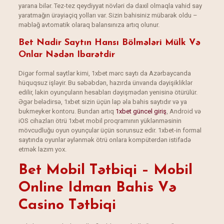
yarana bilər. Tez-tez qeydiyyat növləri də daxil olmaqla vahid say
yaratmağın ürəyiaçiq yolları var. Sizin bahisiniz mübarək oldu –
məbləğ avtomatik olaraq balansınıza artıq olunur.
Bet Nadir Saytın Hansı Bölmələri Mülk Və
Onlar Nədən Ibarətdir
Digər formal saytlar kimi, 1xbet mərc saytı da Azərbaycanda
hüquqsuz işləyir. Bu səbəbdən, hazırda ünvanda dəyişikliklər
edilir, lakin oyunçuların hesabları dəyişmədən yenisinə ötürülür.
Əgər belədirsə, 1xbet sizin üçün lap əla bahis saytıdır və ya
bukmеykеr kontoru. Bundan artıq
1xbet güncel giriş
, Android və
iOS cihazları ötrü 1xbet mobil proqramının yüklənməsinin
mövcudluğu oyun oyunçular üçün sorunsuz edir. 1xbet-in formal
saytında oyunlar əylənmək ötrü onlara kompüterdən istifadə
etmək lazım yox.
Bet Mobil Tətbiqi – Mobil
Online Idman Bahis Və
Casino Tətbiqi