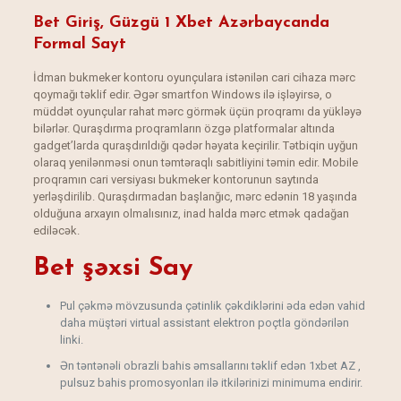
Bet Giriş, Güzgü 1 Xbet Azərbaycanda
Formal Sayt
İdman bukmeker kontoru oyunçulara istənilən cari cihaza mərc
qoymağı təklif edir. Əgər smartfon Windows ilə işləyirsə, o
müddət oyunçular rahat mərc görmək üçün proqramı da yükləyə
bilərlər. Quraşdırma proqramların özgə platformalar altında
gadget’larda quraşdırıldığı qədər həyata keçirilir. Tətbiqin uyğun
olaraq yenilənməsi onun təmtəraqlı sabitliyini təmin edir. Mobile
proqramın cari versiyası bukmeker kontorunun saytında
yerləşdirilib. Quraşdırmadan başlanğıc, mərc edənin 18 yaşında
olduğuna arxayın olmalısınız, inad halda mərc etmək qadağan
ediləcək.
Bet şəxsi Say
Pul çəkmə mövzusunda çətinlik çəkdiklərini əda edən vahid
daha müştəri virtual assistant elektron poçtla göndərilən
linki.
Ən təntənəli obrazli bahis əmsallarını təklif edən 1xbet AZ ,
pulsuz bahis promosyonları ilə itkilərinizi minimuma endirir.