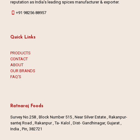
reputation as India’s leading spices manufacturer & exporter.
+91 98256 88957
Quick Links
PRODUCTS
CONTACT
ABOUT
OUR BRANDS
FAQ'S
Ratnaraj Foods
Survey No.258 , Block Number 515 , Near Silver Estate , Rakanpur-
santej Road , Rakanpur , Ta- Kalol , Dist- Gandhinagar, Gujarat ,
India , Pin, 382721