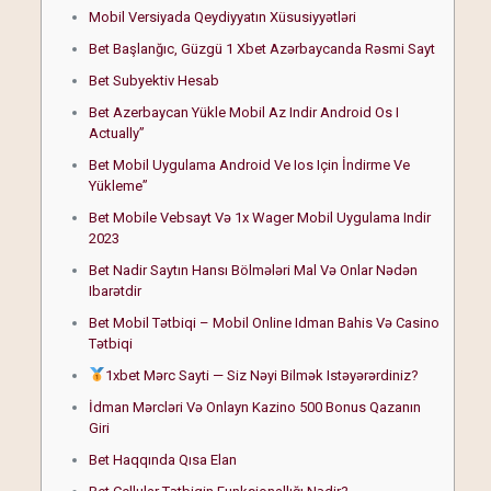
Mobil Versiyada Qeydiyyatın Xüsusiyyətləri
Bet Başlanğıc, Güzgü 1 Xbet Azərbaycanda Rəsmi Sayt
Bet Subyektiv Hesab
Bet Azerbaycan Yükle Mobil Az Indir Android Os I
Actually”
Bet Mobil Uygulama Android Ve Ios Için İndirme Ve
Yükleme”
Bet Mobile Vebsayt Və 1x Wager Mobil Uygulama Indir
2023
Bet Nadir Saytın Hansı Bölmələri Mal Və Onlar Nədən
Ibarətdir
Bet Mobil Tətbiqi – Mobil Online Idman Bahis Və Casino
Tətbiqi
1xbet Mərc Sayti — Siz Nəyi Bilmək Istəyərərdiniz?
İdman Mərcləri Və Onlayn Kazino 500 Bonus Qazanın
Giri
Bet Haqqında Qısa Elan