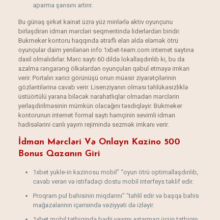
aparma şansını artırır.
Bu günəş şirkət kainat üzrə yüz minlərlə aktiv oyunçunu
birləşdirən idman mərcləri seqmentində liderlərdən biridir.
Bukmeker kontoru haqqında ətraflı elan əldə eləmək ötrü
oyunçular daim yenilənən info 1xbet-team.com internet saytına
daxil olmalıdırlar. Mərc saytı 60 dildə lokallaşdırılıb ki, bu da
azalma rəngarəng ölkələrdən oyunçuları qəbul etməyə imkan
verir. Portalın xarici görünüşü onun müasir ziyarətçilərinin
gözləntilərinə cavab verir. Lisenziyanın olması təhlükəsizliklə
üstüörtülü yarana biləcək narahatlıqlar olmadan mərclərin
yerləşdirilməsinin mümkün olacağını təsdiqləyir. Bukmeker
kontorunun internet formal saytı həmçinin sevimli idman
hadisələrini canlı yayım rejimində sezmək imkanı verir.
İdman Mərcləri Və Onlayn Kazino 500
Bonus Qazanın Giri
1xbet yukle-in kazinosu mobil” “oyun ötrü optimallaşdırılıb,
cavab verən və istifadəçi dostu mobil interfeys təklif edir.
Proqram pul bahisinin miqdarını” “təhlil edir və başqa bahis
mağazalarının içərisində vəziyyəti də izləyir.
1xbet mobil tətbiqində bədii yayımı axtarmaq üçün tətbiqin