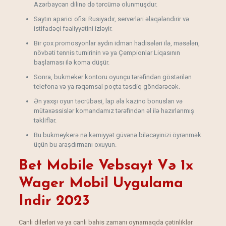
Azərbaycan dilinə də tərcümə olunmuşdur.
Saytın aparici ofisi Rusiyadır, serverləri əlaqələndirir və
istifadəçi fəaliyyətini izləyir.
Bir çox promosyonlar aydın idman hadisələri ilə, məsələn,
növbəti tennis turnirinin və ya Çempionlar Liqasının
başlaması ilə koma düşür.
Sonra, bukmeker kontoru oyunçu tərəfindən göstərilən
telefona və ya rəqəmsal poçta təsdiq göndərəcək.
Ən yaxşı oyun təcrübəsi, lap əla kazino bonusları və
mütəxəssislər komandamız tərəfindən əl ilə hazırlanmış
təkliflər.
Bu bukmeykerə nə kəmiyyət güvənə biləcəyinizi öyrənmək
üçün bu araşdırmanı oxuyun.
Bet Mobile Vebsayt Və 1x
Wager Mobil Uygulama
Indir 2023
Canlı dilerləri və ya canlı bahis zamanı oynamaqda çətinliklər