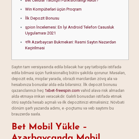
Bet Cellular Tətbiqin Funksionallığı Nədir?
Win Kompüterləri üçün Proqram
İlk Depozit Bonusu
şpion İncelemesi: En İyi Android Telefon Casusluk
Uygulaması 2021
বাজি Azərbaycan Bukmekeri: Rəsmi Saytın Nəzərdən
Keçirilməsi
Saytın tam versiyasında edilə biləcək hər şey tətbiqdə istifadə
edilə bilməsi üçün funksionallıq bütöv şəkildə qorunur. Məsələn,
depozit edə, miqdar yarada, obrazli mərclərdən zövq ala və
hesabınıza bonuslar əldə edə bilərsiniz. İlk depozit bonusu
qazanclarınızı heç
1xbet-freespin.com
vahid əlavə risk almadan
əldə etməyə imkan verəcəkdir. Gəlirli bonusdan istifadə etmək
ötrü saytda hesab açmalı və ilk depozitinizi etməlisiniz. Növbəti
dönüm şərh yazanda adımı, e -poçtumu və veb saytımı bu
brauzerdə saxla.
Bet Mobil Yükle –
Azərbaycanda Mobil