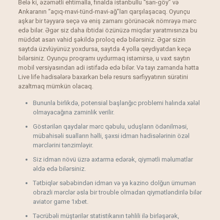
Belə ki, əzəmətli ehtimalla, finalda istanbullu “sarı-göy” və
Ankaranın “açıq-mavi-tünd-mavi-ağ”ları qarşılaşacaq. Oyunçu
aşkar bir təyyarə seçə və eniş zamanı görünəcək nömrəyə mərc
edə bilər. Əgər siz daha ibtidai özünüzə miqdar yaratmısınza bu
müddət asan vahid şəkildə proloq edə bilərsiniz. Əgər sizin
saytda üzvlüyünüz yoxdursa, saytda 4 yolla qeydiyatdan keçə
bilərsiniz. Oyunçu proqramı uydurmaq istəmirsə, u vaxt saytın
mobil versiyasından adi istifadə edə bilər. Və tayı zamanda hətta
Live life hadisələrə baxarkən belə resurs sərfiyyatının sürətini
azaltmaq mümkün olacaq.
Bununla birlikdə, potensial başlanğıc problemi halında xələl
olmayacağına zaminlik verilir.
Göstərilən qaydalar mərc qəbulu, uduşların ödənilməsi,
mübahisəli sualların həlli, şəxsi idman hadisələrinin özəl
mərclərini tənzimləyir.
Siz idman növü üzrə axtarma edərək, qiymətli məlumatlar
əldə edə bilərsiniz.
Tətbiqlər səbəbindən idman və ya kazino dolğun ümumən
obrazli mərclər əsla bir trouble olmadan qiymətləndirilə bilər
aviator game 1xbet.
Təcrübəli müştərilər statistikanın təhlili ilə birləşərək,