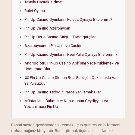
Texniki Dəstək Xidməti
Rulet Oyunu
Pin Up Casino Oyunlarını Pulsuz Oynaya Bilərəmmi?
Pin Up Casino Azərbaycan
Pin Up Bet-ə Casino Girişi – Tədqiqatçılar
Azərbaycanda Pin Up Live Casino
Pin Up Kazino Oyunlarını Real Pulla Oynaya Bilərəmmi?
Android ötrü Pin-up Casino Apk’sını Necə Yükləmək Və
Uydurmaq Olar
Pin Up Casino Slotları Real Pul üçün Çəkilməklə Və
Ya Pulsuzdur
Pin Up Casino Tətbiqini Necə Yeniləmək Olar
Müştərilərin Bukmeker Kontorunun Qeydiyyatı Və
Yoxlanılması Pin Up
Rəsmi saytda qeydiyyatdan keçmək üçün qumrov edib formanı
doldurmağınız kifayətdir. Bunu görmək üçün əsl səhifədəki