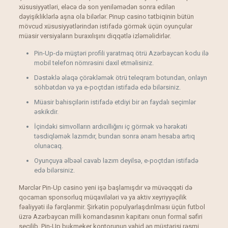
xüsusiyyətləri, eləcə də son yeniləmədən sonra edilən
dəyişikliklərlə aşna ola bilərlər. Pinup casino tətbiqinin bütün
mövcud xüsusiyyətlərindən istifadə görmək üçün oyunçular
müasir versiyaların buraxılışını diqqətlə izləməlidirlər.
Pin-Up-də müştəri profili yaratmaq ötrü Azərbaycan kodu ilə
mobil telefon nömrəsini daxil etməlisiniz.
Dəstəklə əlaqə çörəkləmək ötrü teleqram botundan, onlayn
söhbətdən və ya e-poçtdan istifadə edə bilərsiniz.
Müasir bahisçilərin istifadə etdiyi bir ən faydalı seçimlər
əskikdir.
İçindəki simvolların ardıcıllığını iç görmək və hərəkəti
təsdiqləmək lazımdır, bundan sonra ənam hesaba artıq
olunacaq.
Oyunçuya əlbəəl cavab lazım deyilsə, e-poçtdan istifadə
edə bilərsiniz.
Mərclər Pin-Up casino yeni işə başlamışdır və müvəqqəti də
qocaman sponsorluq müqavilələri və ya aktiv xeyriyyəçilik
fəaliyyəti ilə fərqlənmir. Şirkətin populyarlaşdırılması üçün futbol
üzrə Azərbaycan milli komandasının kapitanı onun formal səfiri
seçilib. Pin-Up bukmeker kontorunun vahid ən müştərisi rəsmi