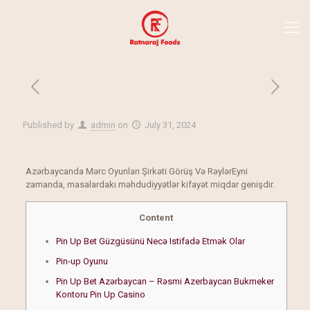
Published by
admin
on
July 31, 2024
Azərbaycanda Mərc Oyunları Şirkəti Görüş Və Rəylər
Eyni
zamanda, masalardakı məhdudiyyətlər kifayət miqdar genişdir.
Content
Pin Up Bet Güzgüsünü Necə Istifadə Etmək Olar
Pin-up Oyunu
Pin Up Bet Azərbaycan – Rəsmi Azerbaycan Bukmeker
Kontoru Pin Up Casino