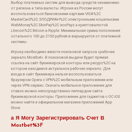
Выбор платежных систем для вывода средств независимо
от региона а типа валюты. Игроки из России могут
воспользоваться банковскими картами VISA%2C
MasterCard%2C ЭЛОДРИАН%2C электронными кошельками
WebMoney%2C SkinPay%2C ecoPayz а криптовалютой
Litecoin%2C Bitcoin и Ripple. Минимальная сумма пополнения
остального 100 до 2150 рублей в варьируется от платежной
системы.
Игроку необходимо ввести поисковой запроса «рабочее
зеркало Mostbet». В поисковой выдаче будет прямая
ссылка на сайт букмекерской конторы или ресурс%2C на
котором находимся актуальное рабочее зеркало. Для
входа в сайт букмекера нельзя воспользоваться
браузером Opera с VPN%2C мобильным приложении или
через VPN-сервис. Скачать мобильное приложение для
ставок можно непосредственно пиппардом сайта
букмекерской конторы. Приложение для гаджетов с ОС iOS
можно найти и официальном магазине приложений App
Store.
а Я Могу Зарегистрировать Счет В
Mostbet%3F