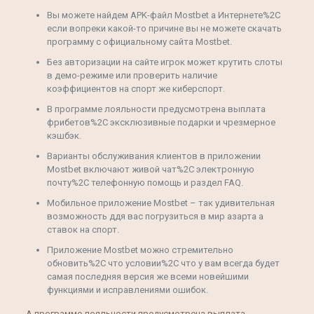
Вы можете найдем APK-файл Mostbet а Интернете%2C
если вопреки какой-то причине вы не можете скачать
программу с официальному сайта Mostbet.
Без авторизации на сайте игрок может крутить слоты
в демо-режиме или проверить наличие
коэффициентов на спорт же киберспорт.
В программе лояльности предусмотрена выплата
фрибетов%2C эксклюзивные подарки и чрезмерное
кэшбэк.
Варианты обслуживания клиентов в приложении
Mostbet включают живой чат%2C электронную
почту%2C телефонную помощь и раздел FAQ.
Мобильное приложение Mostbet – так удивительная
возможность ддя вас погрузиться в мир азарта а
ставок на спорт.
Приложение Mostbet можно стремительно
обновить%2C что условии%2C что у вам всегда будет
самая последняя версия же всеми новейшими
функциями и исправлениями ошибок.
А программе лояльности предусмотрена выплата