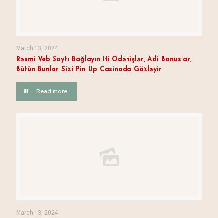
March 13, 2024
Rəsmi Veb Saytı Bağlayın️ Iti Ödənişlər, Adi Bonuslar,
Bütün Bunlar Sizi Pin Up Casinoda Gözləyir
Read more
March 13, 2024