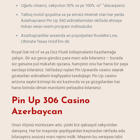
Uğurlu olsanız, cekpotun 50% və ya 100% -ni” “alacaqsınız.
Tətbiq mobil qoşulma və ya simsiz internet olan hər yerdə
Azerbaycanın Pin Up 360 xidmətlərindən istifadə etməyə
imkan verən rəsmi proqram məhsuludur.
Azərbaycanlılar arasında ən populyarları Roulette Live,
Ultimate Texas Hold’Em-dir.
Royal Get rid of və ya Düz Flush birləşmələrini hazırlamağa
çalışın. Ən azı gecə-gündüz para mərc edə bilərsiniz – burada
siz genuine pul mükafatı qazana, həmçinin onu hər hansı bir şeyə
xərcləyə bilərsiniz. İstifadəçi rəyləri Pin Upwards casino seyrək
göstərilən xidmətlərin keyfiyyətini təsdiqləyir. Pin Up casino
arizona saytın köməyi ilə siz kazinoda və ya güzgülərdən hər
hansı birində idman mərclərini yerləşdirə bilərsiniz.
Pin Up 306 Casino
Azerbaycan
Onun ölçüsü müntəzəm artır, çünki biz qabaqcil cekpotdan
danışırıq. Hər bir maşında qeydiyyatdan keçmədən istifadə edə
biləcəyiniz əvəzsiz mərc rejimi mülk. Maşının bu versiyası təbii