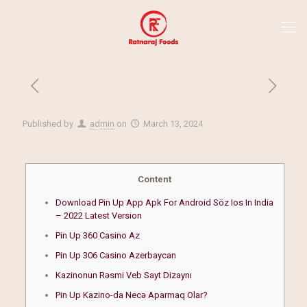
Published by
admin
on
March 13, 2024
Content
Download Pin Up App Apk For Android Söz Ios In India
– 2022 Latest Version
Pin Up 360 Casino Az
Pin Up 306 Casino Azerbaycan
Kazinonun Rəsmi Veb Sayt Dizaynı
Pin Up Kazino-da Necə Aparmaq Olar?