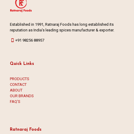
Established in 1991, Ratnaraj Foods has long established its
reputation as India’s leading spices manufacturer & exporter.
+91 98256 88957
Quick Links
PRODUCTS
CONTACT
ABOUT
OUR BRANDS
FAQ'S
Ratnaraj Foods