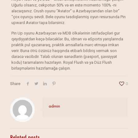
Uğurlu olsanız, cekpotun 50% və en este momento 100% -ni
alacaqsınız. Crush oyunu “Aviator” u Azərbaycandan olan bir”
“çox oyunçu sevdi. Bele oyunu təsdiqlənmiş oyun resursunda Pin
upward Aviator tapa bilərsiniz.
Pin Up oyunu Azərbaycan və MDB ölkələrinin istifadəçiləri gur
qeydiyyatdan keçə biləcəklər. Bu, idman və eSports yarışlarında
praktik pul qazanaraq, praktik əmsallarla mərc etməyə imkan
verir. Buna ötrü özünüz haqqında etibarlı bildiriş vermək son
dərəcə vacibdir. Tələb olunan sənədlərin (pasport, şəxsiyyət
kodu) taramalarını hazırlayın. Royal Flush və ya Düz Flush
birləşmələrini hazırlamağa çalışın.
Share
0
admin
Related posts