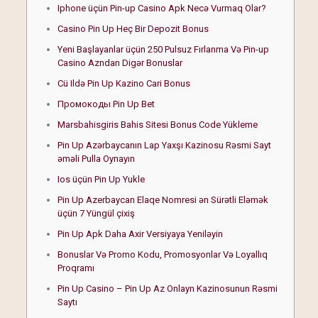
Iphone üçün Pin-up Casino Apk Necə Vurmaq Olar?
Casino Pin Up Heç Bir Depozit Bonus
Yeni Başlayanlar üçün 250 Pulsuz Fırlanma Və Pin-up
Casino Azndan Digər Bonuslar
Cü Ildə Pin Up Kazino Cari Bonus
Промокоды Pin Up Bet
Marsbahisgiris Bahis Sitesi Bonus Code Yükleme
Pin Up Azərbaycanın Lap Yaxşı Kazinosu Rəsmi Sayt
əməli Pulla Oynayın
Ios üçün Pin Up Yukle
Pin Up Azerbaycan Elaqe Nomresi ən Sürətli Eləmək
üçün 7 Yüngül çixiş
Pin Up Apk Daha Axir Versiyaya Yeniləyin
Bonuslar Və Promo Kodu, Promosyonlar Və Loyallıq
Proqramı
Pin Up Casino – Pin Up Az Onlayn Kazinosunun Rəsmi
Saytı