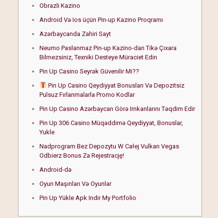
Obrazli Kazino
Android Və Ios üçün Pin-up Kazino Proqramı
Azərbaycanda Zahiri Sayt
Neumo Paslanmaz Pin-up Kazino-dan Tikə Çıxara
Bilmezsiniz, Texniki Desteye Müraciet Edin
Pin Up Casino Seyrək Güvenilir Mi??
Pin Up Casino Qeydiyyat Bonusları Və Depozitsiz
Pulsuz Fırlanmalarla Promo Kodlar
Pin Up Casino Azərbaycan Görə Imkanlarını Təqdim Edir
Pin Up 306 Casino Müqəddimə Qeydiyyat, Bonuslar,
Yukle
Nadprogram Bez Depozytu W Całej Vulkan Vegas
Odbierz Bonus Za Rejestrację!
Android-də
Oyun Maşınları Və Oyunlar
Pin Up Yükle Apk Indir My Portfolio