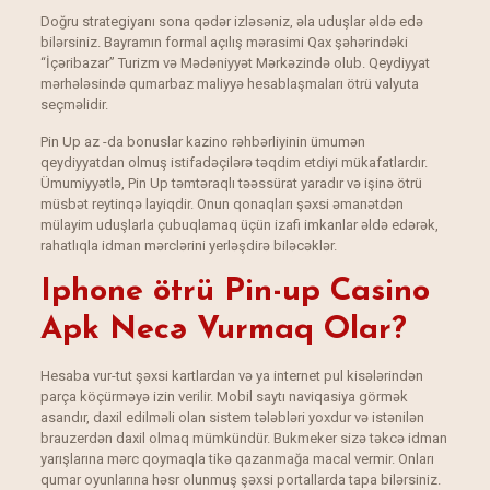
Doğru strategiyanı sona qədər izləsəniz, əla uduşlar əldə edə
bilərsiniz. Bayramın formal açılış mərasimi Qax şəhərindəki
“İçəribazar” Turizm və Mədəniyyət Mərkəzində olub. Qeydiyyat
mərhələsində qumarbaz maliyyə hesablaşmaları ötrü valyuta
seçməlidir.
Pin Up az -da bonuslar kazino rəhbərliyinin ümumən
qeydiyyatdan olmuş istifadəçilərə təqdim etdiyi mükafatlardır.
Ümumiyyətlə, Pin Up təmtəraqlı təəssürat yaradır və işinə ötrü
müsbət reytinqə layiqdir. Onun qonaqları şəxsi əmanətdən
mülayim uduşlarla çubuqlamaq üçün izafi imkanlar əldə edərək,
rahatlıqla idman mərclərini yerləşdirə biləcəklər.
Iphone ötrü Pin-up Casino
Apk Necə Vurmaq Olar?
Hesaba vur-tut şəxsi kartlardan və ya internet pul kisələrindən
parça köçürməyə izin verilir. Mobil saytı naviqasiya görmək
asandır, daxil edilməli olan sistem tələbləri yoxdur və istənilən
brauzerdən daxil olmaq mümkündür. Bukmeker sizə təkcə idman
yarışlarına mərc qoymaqla tikə qazanmağa macal vermir. Onları
qumar oyunlarına həsr olunmuş şəxsi portallarda tapa bilərsiniz.