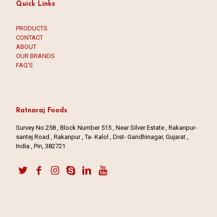
Quick Links
PRODUCTS
CONTACT
ABOUT
OUR BRANDS
FAQ'S
Ratnaraj Foods
Survey No.258 , Block Number 515 , Near Silver Estate , Rakanpur-
santej Road , Rakanpur , Ta- Kalol , Dist- Gandhinagar, Gujarat ,
India , Pin, 382721