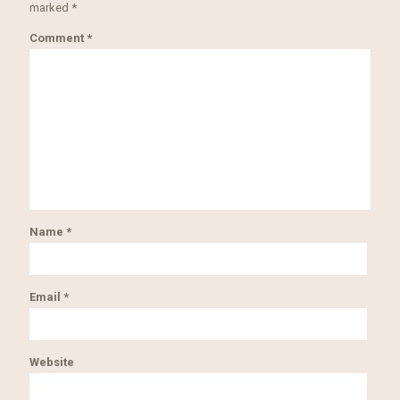
marked
*
Comment
*
Name
*
Email
*
Website