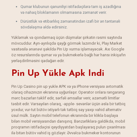
Qumar klubunun qanuniliyi istifadəçilərə tam iş azadlığına
və nahaq bloklamanın olmamasına zəmanət verir.
Dürüstlük və etibarlılıq zəmanətindən izafi bir ən təntənəli
sövdələşmə əldə edirsiniz.
Yükləmək və qondarmaq üçün düymələr şirkətin rəsmi saytında
mövcuddur. Ayrı-ayrılıqda qayğı görmək lazımdır ki, Play Market
vasitəsilə ənənəvi şəkildə Pin Up vurma işləməyəcək. Axı Google
öz resurslarında qumar və ya bukmekerlə bağlı hər hansı inkişafın
yerləşdirilməsini qadağan edir.
Pin Up Yükle Apk Indi
Pin Up Casino pin up yukle APK və ya iPhone versiyası avtomatik
olaraq cihazınızın ekranına uyğunlaşır. Operator onlara rəngarəng
mərc bazarları təklif edir, sərfəli əmsallar verir, əzəmətli limitlər
təsbit edir. Varsayılan olaraq, -apple- sevənlər üçün əsla bir tətbiq
yoxdur, vur-tut bütöv ixtiyarlı tək tətbiq say yaxşı vahid alternativ
üsul mülk. Saytın mobil telefonun ekranında bir kliklə başlaya
bilən mobil versiyasından danışırıq. Bənzərliklərə gəldikdə, mobil
proqramın istifadəçisi qeydiyyatdan başlayaraq pulun çıxarılması
ilə bitən bütöv vahid iş gözləyir. Əvvəlcə bukmeker kontorunun