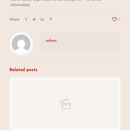
mövcuddur.
Share
0
admin
Related posts