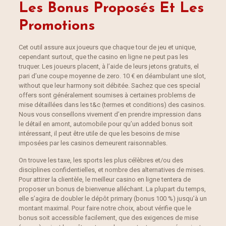
Les Bonus Proposés Et Les
Promotions
Cet outil assure aux joueurs que chaque tour de jeu et unique,
cependant surtout, que the casino en ligne ne peut pas les
truquer. Les joueurs placent, à l’aide de leurs jetons gratuits, el
pari d’une coupe moyenne de zero. 10 € en déambulant une slot,
without que leur harmony soit débitée. Sachez que ces special
offers sont généralement soumises à certaines problems de
mise détaillées dans les t&c (termes et conditions) des casinos.
Nous vous conseillons vivement d’en prendre impression dans
le détail en amont, automobile pour qu’un added bonus soit
intéressant, il peut être utile de que les besoins de mise
imposées par les casinos demeurent raisonnables.
On trouve les taxe, les sports les plus célèbres et/ou des
disciplines confidentielles, et nombre des alternatives de mises.
Pour attirer la clientèle, le meilleur casino en ligne tentera de
proposer un bonus de bienvenue alléchant. La plupart du temps,
elle s’agira de doubler le dépôt primary (bonus 100 %) jusqu’à un
montant maximal. Pour faire notre choix, about vérifie que le
bonus soit accessible facilement, que des exigences de mise