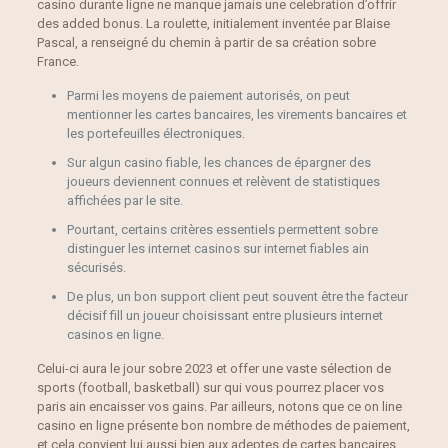
casino durante ligne ne manque jamais une celebration d’offrir
des added bonus. La roulette, initialement inventée par Blaise
Pascal, a renseigné du chemin à partir de sa création sobre
France.
Parmi les moyens de paiement autorisés, on peut
mentionner les cartes bancaires, les virements bancaires et
les portefeuilles électroniques.
Sur algun casino fiable, les chances de épargner des
joueurs deviennent connues et relèvent de statistiques
affichées par le site.
Pourtant, certains critères essentiels permettent sobre
distinguer les internet casinos sur internet fiables ain
sécurisés.
De plus, un bon support client peut souvent être the facteur
décisif fill un joueur choisissant entre plusieurs internet
casinos en ligne.
Celui-ci aura le jour sobre 2023 et offer une vaste sélection de
sports (football, basketball) sur qui vous pourrez placer vos
paris ain encaisser vos gains. Par ailleurs, notons que ce on line
casino en ligne présente bon nombre de méthodes de paiement,
et cela convient lui aussi bien aux adeptes de cartes bancaires