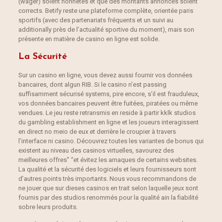
(wager) soient honnêtes et que des montants annoncés soient
corrects. Betify reste une plateforme complète, orientée paris
sportifs (avec des partenariats fréquents et un suivi au
additionally près de l’actualité sportive du moment), mais son
présente en matière de casino en ligne est solide.
La Sécurité
Sur un casino en ligne, vous devez aussi fournir vos données
bancaires, dont algun RIB. Si le casino n’est passing
suffisamment sécurisé systems, pire encore, s’il est frauduleux,
vos données bancaires peuvent être fuitées, piratées ou même
vendues. Le jeu reste retransmis en reside à partir kklk studios
du gambling establishment en ligne et les joueurs interagissent
en direct no meio de eux et derrière le croupier à travers
l’interface ni casino. Découvrez toutes les variantes de bonus qui
existent au niveau des casinos virtuelles, savourez des
meilleures offres” “et évitez les arnaques de certains websites.
La qualité et la sécurité des logiciels et leurs fournisseurs sont
d’autres points très importants. Nous vous recommandons de
ne jouer que sur dieses casinos en trait selon laquelle jeux sont
fournis par des studios renommés pour la qualité ain la fiabilité
sobre leurs produits.