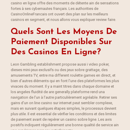
casino en ligne offre des moments de détente ain de sensations
fortes à ses cybernautes français. Les authorities de
CasinoOnlineFrancais ont ouvert des plan sur les meilleurs
casinos en segment, et nous allons vous expliquer review faire.
Quels Sont Les Moyens De
Paiement Disponibles Sur
Des Casinos En Ligne?
Leon Gambling establishment propose aussi i video poker,
dieses mini-jeux exclusifs ou des jeux sobre grattage, des
amusements TV, entre ma different roulette games en direct, et
bien d’autres éléments qui en font l’une des plateformes les plus
vivaces du moment. Il y a maint titres dans chaque domaine et
los angeles fluidité de are generally plateforme rend una
navigation de l’un à l’autre particulièrement agréable. Retirer ses
gains d’un on line casino sur internet peut sembler complexe,
mais en suivant quelques étapes simples, le processus devient
plus utile. Il est essential de vérifier les conditions et des limites
de paiement avant de repérer un casino sobre ligne. Les avis
positifs indiquent régulièrement une bonne qualité de service ain