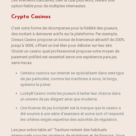
Les virements bancaires, bien la cual plus lents, restent une
option fiable pour de multiples internautes.
Crypto Casinos
C’est votre forme de récompense pour la fidélité des joueurs,
des incitant à demeurer actifs sur la plateforme. Par exemple,
Cresus Casino propose un bonus de bienvenue attractif de 200%
jusqu’à 500€, offrant un bel élan pour débuter sur leur site.
Choisir un casino quel professionnel propose votre moyen de
paiement préféré est essentiel serve une expérience para jeu
sans tracas.
Certains casinos sur internet se spécialisent dans este type
de jeu particulier, comme les machines à sous, le bingo,
systems le poker.
Lucky8 Casino invite les joueurs à tenter leur chance dans
un univers de jeu élégant ainsi que moderne.
Une license de jeu komplett est la marque que le casino a
été soumis à une série d’examens et some sort of respecté
les critères exigés expertise des autorités de régulation.
Les jeux sobre table en” “hachure restent des habituels
intemporels pour les amateurs de stratégies et de frissons. Vous