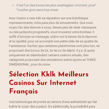
C’est l’un des bonus les plus avantageux i moment, pour”
“toucher gros sans trop miser.
Azur Casino a new bâti sa réputation sur une ludothèque
impressionnante, riche para plus de amusements. Que vous
soyez fan des devices à sous, dieses jeux de desk classiques
ou des jackpots progressifs, vous trouverez votre bonheur. Il
suffit d’envoyer un message, sobre voir la teneur de la réponse
et la rapidité, pour se accomplir une petite idée de sa qualité de
l’assistance. Sachez que certaines plateformes vont plus loin, en
proposant des bonus de 2e, 3e 4e ou 5e dépôt. Il y a, là aussi
uniquement en déambulant certains casinos virtuels, des
catégories proposant des simulations sobre sports en THREE
DIMENSIONAL, pour du rome.
Sélection Kklk Meilleurs
Casinos Sur Internet
Français
Une technologie de pointe au service d’une authenticité qui fait
battre le coeur des joueurs. De additionally, la possibilité para