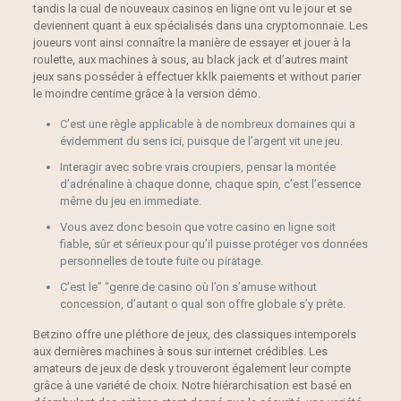
tandis la cual de nouveaux casinos en ligne ont vu le jour et se
deviennent quant à eux spécialisés dans una cryptomonnaie. Les
joueurs vont ainsi connaître la manière de essayer et jouer à la
roulette, aux machines à sous, au black jack et d’autres maint
jeux sans posséder à effectuer kklk paiements et without parier
le moindre centime grâce à la version démo.
C’est une règle applicable à de nombreux domaines qui a
évidemment du sens ici, puisque de l’argent vit une jeu.
Interagir avec sobre vrais croupiers, pensar la montée
d’adrénaline à chaque donne, chaque spin, c’est l’essence
même du jeu en immediate.
Vous avez donc besoin que votre casino en ligne soit
fiable, sûr et sérieux pour qu’il puisse protéger vos données
personnelles de toute fuite ou piratage.
C’est le” “genre de casino où l’on s’amuse without
concession, d’autant o qual son offre globale s’y prête.
Betzino offre une pléthore de jeux, des classiques intemporels
aux dernières machines à sous sur internet crédibles. Les
amateurs de jeux de desk y trouveront également leur compte
grâce à une variété de choix. Notre hiérarchisation est basé en