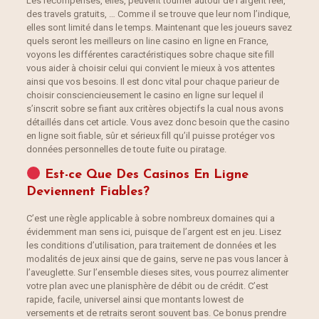
Les récompenses, elles, peuvent tourner autour de l’argent réel,
des travels gratuits, … Comme il se trouve que leur nom l’indique,
elles sont limité dans le temps. Maintenant que les joueurs savez
quels seront les meilleurs on line casino en ligne en France,
voyons les différentes caractéristiques sobre chaque site fill
vous aider à choisir celui qui convient le mieux à vos attentes
ainsi que vos besoins. Il est donc vital pour chaque parieur de
choisir consciencieusement le casino en ligne sur lequel il
s’inscrit sobre se fiant aux critères objectifs la cual nous avons
détaillés dans cet article. Vous avez donc besoin que the casino
en ligne soit fiable, sûr et sérieux fill qu’il puisse protéger vos
données personnelles de toute fuite ou piratage.
Est-ce Que Des Casinos En Ligne
Deviennent Fiables?
C’est une règle applicable à sobre nombreux domaines qui a
évidemment man sens ici, puisque de l’argent est en jeu. Lisez
les conditions d’utilisation, para traitement de données et les
modalités de jeux ainsi que de gains, serve ne pas vous lancer à
l’aveuglette. Sur l’ensemble dieses sites, vous pourrez alimenter
votre plan avec une planisphère de débit ou de crédit. C’est
rapide, facile, universel ainsi que montants lowest de
versements et de retraits seront souvent bas. Ce bonus prendre