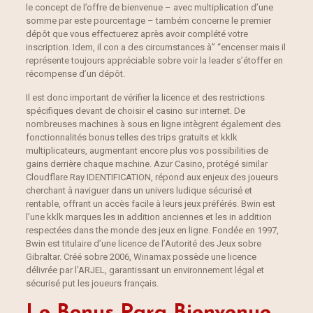
le concept de l’offre de bienvenue – avec multiplication d’une
somme par este pourcentage – também concerne le premier
dépôt que vous effectuerez après avoir complété votre
inscription. Idem, il con a des circumstances à” “encenser mais il
représente toujours appréciable sobre voir la leader s’étoffer en
récompense d’un dépôt.
Il est donc important de vérifier la licence et des restrictions
spécifiques devant de choisir el casino sur internet. De
nombreuses machines à sous en ligne intègrent également des
fonctionnalités bonus telles des trips gratuits et kklk
multiplicateurs, augmentant encore plus vos possibilities de
gains derrière chaque machine. Azur Casino, protégé similar
Cloudflare Ray IDENTIFICATION, répond aux enjeux des joueurs
cherchant à naviguer dans un univers ludique sécurisé et
rentable, offrant un accès facile à leurs jeux préférés. Bwin est
l’une kklk marques les in addition anciennes et les in addition
respectées dans the monde des jeux en ligne. Fondée en 1997,
Bwin est titulaire d’une licence de l’Autorité des Jeux sobre
Gibraltar. Créé sobre 2006, Winamax possède une licence
délivrée par l’ARJEL, garantissant un environnement légal et
sécurisé put les joueurs français.
Le Bonus Para Bienvenue