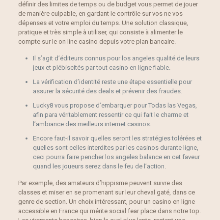
définir des limites de temps ou de budget vous permet de jouer
de manière culpable, en gardant le contrôle sur vos ne vos
dépenses et votre emploi du temps. Une solution classique,
pratique et très simple à utiliser, qui consiste à alimenter le
compte sur le on line casino depuis votre plan bancaire.
Il s’agit d’éditeurs connus pour los angeles qualité de leurs
jeux et plébiscités par tout casino en ligne fiable.
La vérification d’identité reste une étape essentielle pour
assurer la sécurité des deals et prévenir des fraudes.
Lucky8 vous propose d’embarquer pour Todas las Vegas,
afin para véritablement ressentir ce qui fait le charme et
l’ambiance des meilleurs internet casinos.
Encore faut-il savoir quelles seront les stratégies tolérées et
quelles sont celles interdites par les casinos durante ligne,
ceci pourra faire pencher los angeles balance en cet faveur
quand les joueurs serez dans le feu de l’action.
Par exemple, des amateurs d’hippisme peuvent suivre des
classes et miser en se promenant sur leur cheval gaté, dans ce
genre de section. Un choix intéressant, pour un casino en ligne
accessible en France qui mérite social fear place dans notre top.