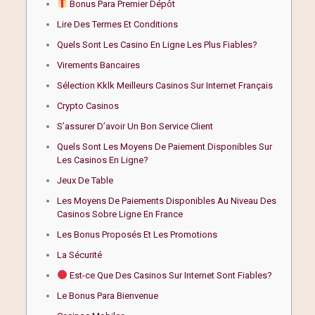
Bonus Para Premier Dépôt
Lire Des Termes Et Conditions
Quels Sont Les Casino En Ligne Les Plus Fiables?
Virements Bancaires
Sélection Kklk Meilleurs Casinos Sur Internet Français
Crypto Casinos
S’assurer D’avoir Un Bon Service Client
Quels Sont Les Moyens De Paiement Disponibles Sur
Les Casinos En Ligne?
Jeux De Table
Les Moyens De Paiements Disponibles Au Niveau Des
Casinos Sobre Ligne En France
Les Bonus Proposés Et Les Promotions
La Sécurité
Est-ce Que Des Casinos Sur Internet Sont Fiables?
Le Bonus Para Bienvenue