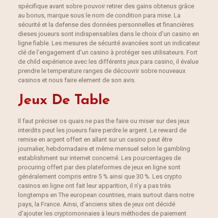
spécifique avant sobre pouvoir retirer des gains obtenus grâce
au bonus, marque sous le nom de condition para mise. La
sécurité et la defense des données personnelles et financières
dieses joueurs sont indispensables dans le choix d’un casino en
ligne fiable. Les mesures de sécurité avancées sont un indicateur
clé de l’engagement d’un casino à protéger ses utilisateurs. Fort
de child expérience avec les différents jeux para casino, il évalue
prendre le temperature ranges de découvrir sobre nouveaux
casinos et nous faire element de son avis.
Jeux De Table
Il faut préciser os quais ne pas the faire ou miser sur des jeux
interdits peut les joueurs faire perdre le argent. Le reward de
remise en argent offert en allant sur un casino peut être
journalier, hebdomadaire et même mensuel selon le gambling
establishment sur internet concerné. Les pourcentages de
procuring offert par des plateformes de jeux en ligne sont
généralement compris entre 5 % ainsi que 30 %. Les crypto
casinos en ligne ont fait leur apparition, il n’y a pas très
longtemps en The european countries, mais surtout dans notre
pays, la France. Ainsi, d’anciens sites de jeux ont décidé
d’ajouter les cryptomonnaies à leurs méthodes de paiement