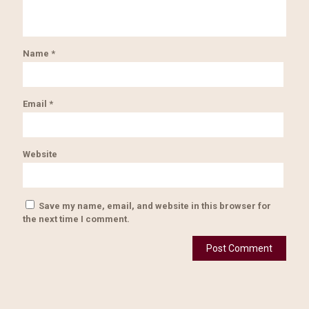
Name
*
Email
*
Website
Save my name, email, and website in this browser for
the next time I comment.