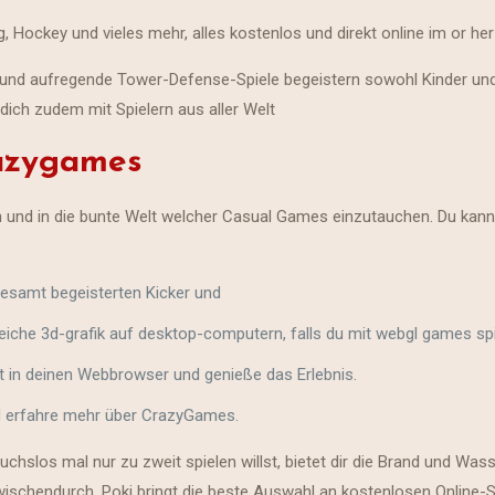
g, Hockey und vieles mehr, alles kostenlos und direkt online im or he
 und aufregende Tower-Defense-Spiele begeistern sowohl Kinder und
 dich zudem mit Spielern aus aller Welt
razygames
en und in die bunte Welt welcher Casual Games einzutauchen. Du kann
lesamt begeisterten Kicker und
iche 3d-grafik auf desktop-computern, falls du mit webgl games spi
rt in deinen Webbrowser und genieße das Erlebnis.
 erfahre mehr über CrazyGames.
uchslos mal nur zu zweit spielen willst, bietet dir die Brand und Wa
 zwischendurch. Poki bringt die beste Auswahl an kostenlosen Online-