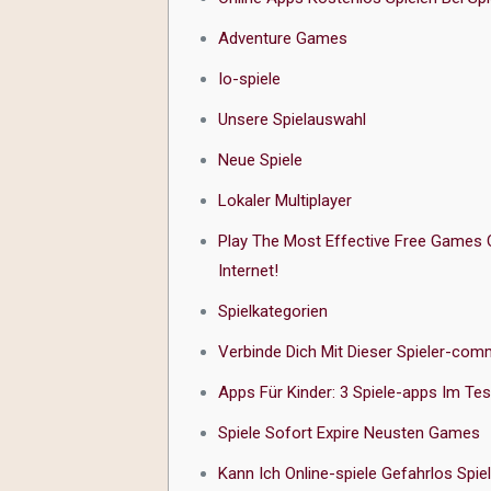
Adventure Games
Io-spiele
Unsere Spielauswahl
Neue Spiele
Lokaler Multiplayer
Play The Most Effective Free Games 
Internet!
Spielkategorien
Verbinde Dich Mit Dieser Spieler-com
Apps Für Kinder: 3 Spiele-apps Im Tes
Spiele Sofort Expire Neusten Games
Kann Ich Online-spiele Gefahrlos Spie