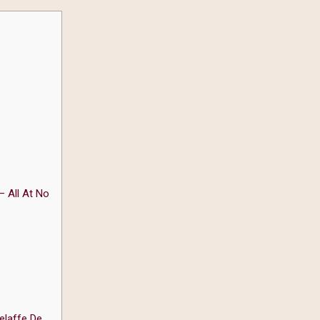
– All At No
elaffe De