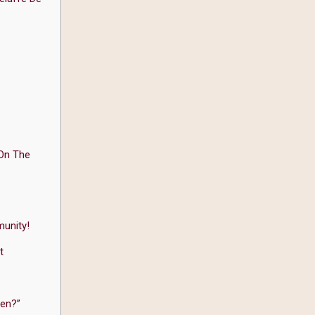
On The
munity!
t
len?”