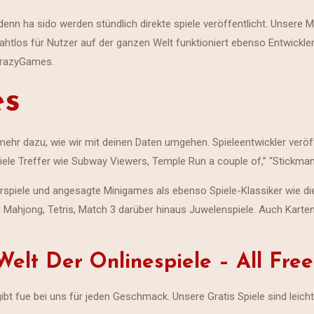
denn ha sido werden stündlich direkte spiele veröffentlicht. Unsere M
tlos für Nutzer auf der ganzen Welt funktioniert ebenso Entwickler,
CrazyGames.
es
mehr dazu, wie wir mit deinen Daten umgehen. Spieleentwickler veröf
iele Treffer wie Subway Viewers, Temple Run a couple of,” “Stickm
spiele und angesagte Minigames als ebenso Spiele-Klassiker wie die
ahjong, Tetris, Match 3 darüber hinaus Juwelenspiele. Auch Kartens
Welt Der Onlinespiele – All Fre
ibt fue bei uns für jeden Geschmack. Unsere Gratis Spiele sind leic