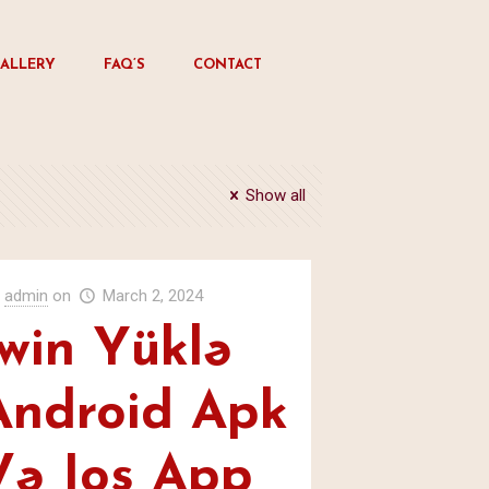
ALLERY
FAQ’S
CONTACT
Show all
admin
on
March 2, 2024
1win Yüklə
Android Apk
Və Ios App