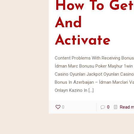
How To Get
And
Activate
Content Problems With Receiving Bonu
İdman Mərc Bonusu Poker Məşhur 1win
Casino Oyunları Jackpot Oyunları Casino
Bonus In Azerbaijan – İdman Mərcləri V
Onlayn Kazino In
[…]
0
0
Read 