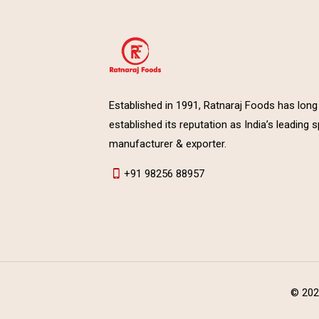
Established in 1991, Ratnaraj Foods has long
established its reputation as India’s leading 
manufacturer & exporter.
+91 98256 88957
© 202