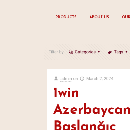
PRODUCTS
ABOUT US
OUR
Filter by
Categories
Tags
admin
on
March 2, 2024
1win
Azerbayca
Başlanğıc