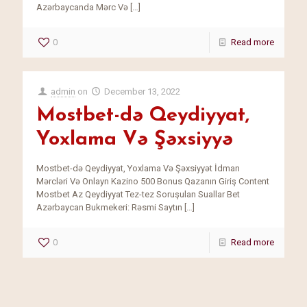
Azərbaycanda Mərc Və
[…]
0
Read more
admin
on
December 13, 2022
Mostbet-də Qeydiyyat,
Yoxlama Və Şəxsiyyə
Mostbet-də Qeydiyyat, Yoxlama Və Şəxsiyyət İdman
Mərcləri Və Onlayn Kazino 500 Bonus Qazanın Giriş Content
Mostbet Az Qeydiyyat Tez-tez Soruşulan Suallar Bet
Azərbaycan Bukmekeri: Rəsmi Saytın
[…]
0
Read more