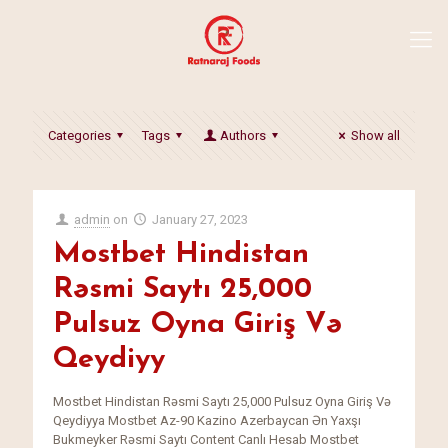
Categories
Tags
Authors
Show all
admin
on
January 27, 2023
Mostbet Hindistan
Rəsmi Saytı 25,000
Pulsuz Oyna Giriş Və
Qeydiyy
Mostbet Hindistan Rəsmi Saytı 25,000 Pulsuz Oyna Giriş Və
Qeydiyya Mostbet Az-90 Kazino Azerbaycan Ən Yaxşı
Bukmeyker Rəsmi Saytı Content Canlı Hesab Mostbet