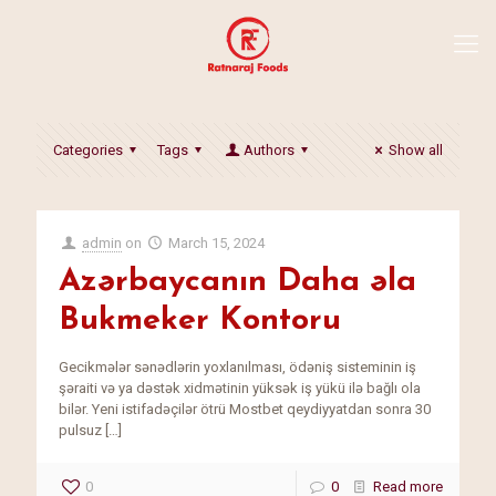
Categories
Tags
Authors
Show all
admin
on
March 15, 2024
Azərbaycanın Daha əla
Bukmeker Kontoru
Gecikmələr sənədlərin yoxlanılması, ödəniş sisteminin iş
şəraiti və ya dəstək xidmətinin yüksək iş yükü ilə bağlı ola
bilər. Yeni istifadəçilər ötrü Mostbet qeydiyyatdan sonra 30
pulsuz
[…]
0
0
Read more