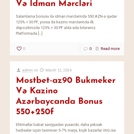
Və Idman Mərcləri
Salamlama bonusu ilə idman mərclərində 550 AZN-ə qədər
125% + 30 PF, yoxsa da kazino mərclərində ilk
depozitinizdə 125% + 30 PF əldə edə bilərsiniz.
Platformada
[…]
0
0
Read more
admin
on
March 12, 2024
Mostbet-az90 Bukmeker
Və Kazino
Azərbaycanda Bonus
550+250f
Ehtimallar babat səviyyədən yuxarıdır, daha yüksək
hadisələr üçün təxminən 5-7% marja, kiçik bazarlar ötrü isə