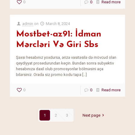
0
0
Read more
admin
on
March 8, 2024
Mostbet-az91: İdman
Mərcləri Və Giri Sbs
Şəxsi hesabınız yoxdursa, ərizə vasitəsilə də mövcud olan
qeydiyyat prosedurundan keçin. Bundan sonra subyektiv
hesabınıza daxil olub promosyonlar bölməsini aça
bilərsiniz. Orada siz promo kodu tapa
[…]
0
0
Read more
1
2
3
Next page