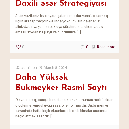
Daxili əsər Strategiyası
Sizin vəzifəniz bu dəyərə çatana miqdar vəsait çıxarmaq
üçün ara tapmaqdır. Əslində yoxdur.Sizin qələbəniz
əlinizdədir və yalnız reaksiya sürətindən asılıdır. Uduş
əmsalı 1x-dən başlayır və hündürlüyə
[…]
0
0
Read more
admin
on
March 8, 2024
Daha Yüksək
Bukmeyker Rəsmi Saytı
Əlavə olaraq, başqa bir üstünlük onun ümumən mobil ekran
ölçülərinə yüngül uyğunlaşa bilən olmasıdır. Sadə menyu
sayəsində hətta kiçik ekranlarda belə bölmələr arasında
keçid etmək asandır.
[…]