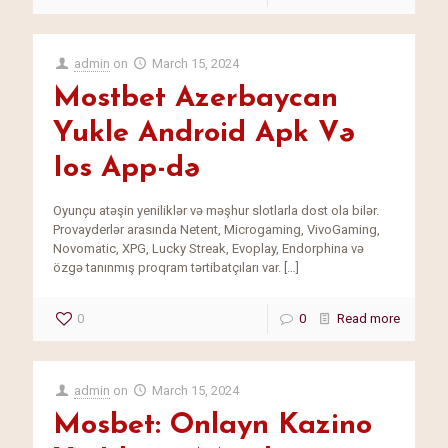
admin
on
March 15, 2024
Mostbet Azerbaycan
Yukle Android Apk Və
Ios App-də
Oyunçu atəşin yeniliklər və məşhur slotlarla dost ola bilər.
Provayderlər arasında Netent, Microgaming, VivoGaming,
Novomatic, XPG, Lucky Streak, Evoplay, Endorphina və
özgə tanınmış proqram tərtibatçıları var.
[…]
0
0
Read more
admin
on
March 15, 2024
Mosbet: Onlayn Kazino