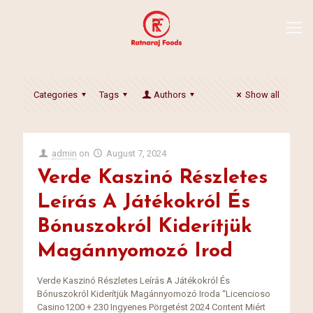
Categories
Tags
Authors
Show all
admin
on
August 7, 2024
Verde Kaszinó Részletes
Leírás A Játékokról És
Bónuszokról Kiderítjük
Magánnyomozó Irod
Verde Kaszinó Részletes Leírás A Játékokról És
Bónuszokról Kiderítjük Magánnyomozó Iroda “Licencioso
Casino️1200 + 230 Ingyenes Pörgetést 2024 Content Miért