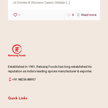
Jó Döntés A Obsceno Casino Oldalán
[…]
0
0
Read more
Established in 1991, Ratnaraj Foods has long established its
reputation as India’s leading spices manufacturer & exporter.
+91 98256 88957
Quick Links