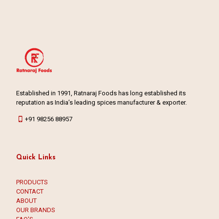
Established in 1991, Ratnaraj Foods has long established its
reputation as India’s leading spices manufacturer & exporter.
+91 98256 88957
Quick Links
PRODUCTS
CONTACT
ABOUT
OUR BRANDS