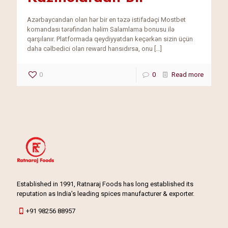
Azərbaycandan olan hər bir en təzə istifadəçi Mostbet
komandası tərəfindən həlim Salamlama bonusu ilə
qarşılanır. Platformada qeydiyyatdan keçərkən sizin üçün
daha cəlbedici olan reward hansıdırsa, onu
[…]
0
0
Read more
Established in 1991, Ratnaraj Foods has long established its
reputation as India’s leading spices manufacturer & exporter.
+91 98256 88957