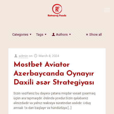
Categories
Tags
Authors
Show all
admin
on
March 8, 2024
Mostbet Aviator
Azerbaycanda Oynayır
Daxili əsər Strategiyası
Sizin vəzifəniz bu dəyərə çatana miqdar vəsait çıxarmaq
üçün ara tapmaqdır. Əslində yoxdur.Sizin qələbəniz
əlinizdədir və yalnız reaksiya sürətindən asılıdır. Uduş
əmsalı 1x-dən başlayır və hündürlüyə
[…]