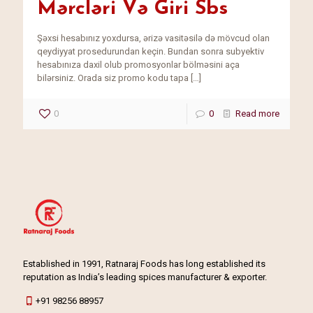
Mərcləri Və Giri Sbs
Şəxsi hesabınız yoxdursa, ərizə vasitəsilə də mövcud olan
qeydiyyat prosedurundan keçin. Bundan sonra subyektiv
hesabınıza daxil olub promosyonlar bölməsini aça
bilərsiniz. Orada siz promo kodu tapa
[…]
0
0
Read more
Established in 1991, Ratnaraj Foods has long established its
reputation as India’s leading spices manufacturer & exporter.
+91 98256 88957