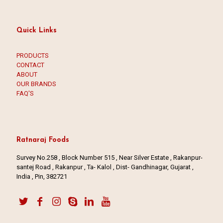
Quick Links
PRODUCTS
CONTACT
ABOUT
OUR BRANDS
FAQ'S
Ratnaraj Foods
Survey No.258 , Block Number 515 , Near Silver Estate , Rakanpur-
santej Road , Rakanpur , Ta- Kalol , Dist- Gandhinagar, Gujarat ,
India , Pin, 382721